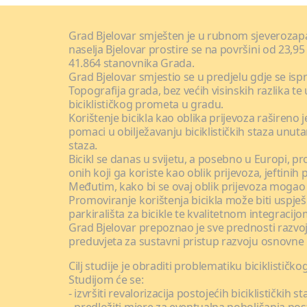
Grad Bjelovar smješten je u rubnom sjeverozapa
naselja Bjelovar prostire se na površini od 23,9
41.864 stanovnika Grada.
Grad Bjelovar smjestio se u predjelu gdje se ispr
Topografija grada, bez većih visinskih razlika t
biciklističkog prometa u gradu.
Korištenje bicikla kao oblika prijevoza rašireno 
pomaci u obilježavanju biciklističkih staza unut
staza.
Bicikl se danas u svijetu, a posebno u Europi, p
onih koji ga koriste kao oblik prijevoza, jeftin
Međutim, kako bi se ovaj oblik prijevoza mogao š
Promoviranje korištenja bicikla može biti uspje
parkirališta za bicikle te kvalitetnom integracij
Grad Bjelovar prepoznao je sve prednosti razvoja
preduvjeta za sustavni pristup razvoju osnovne i
Cilj studije je obraditi problematiku biciklist
Studijom će se:
- izvršiti revalorizacija postojećih biciklističkih