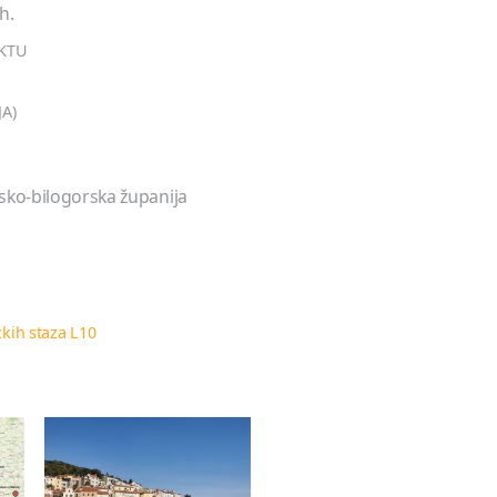
h.
EKTU
JA)
rsko-bilogorska županija
ickih staza L10