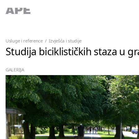
Usluge i reference
/
Izvješća i studije
Studija biciklističkih staza u 
GALERIJA