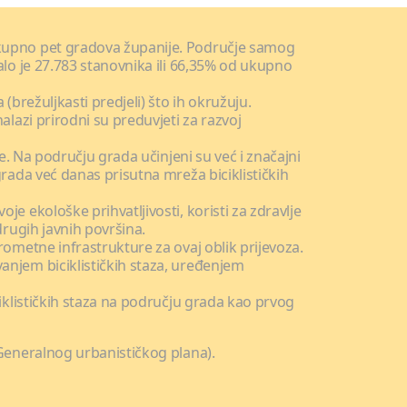
 ukupno pet gradova županije. Područje samog
alo je 27.783 stanovnika ili 66,35% od ukupno
(brežuljkasti predjeli) što ih okružuju.
alazi prirodni su preduvjeti za razvoj
e. Na području grada učinjeni su već i značajni
grada već danas prisutna mreža biciklističkih
e ekološke prihvatljivosti, koristi za zdravlje
drugih javnih površina.
rometne infrastrukture za ovaj oblik prijevoza.
anjem biciklističkih staza, uređenjem
ciklističkih staza na području grada kao prvog
 Generalnog urbanističkog plana).