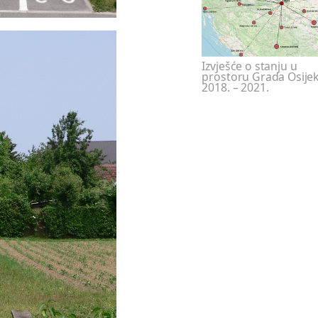
Izvješće o stanju u
prostoru Grada Osije
2018. – 2021.