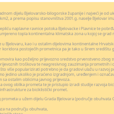
dnom dijelu Bjelovarsko-bilogorske županije i najveći je od
5 km2, a prema popisu stanovništva 2001.g. naselje Bjelovar im
epliću naplavne ravnice potoka Bjelovacke i Plavnice te pobrđa 
e umjereno topla kontinentalna klimatska zona u kojoj se grad n
je u Bjelovaru, kao i u ostalim dijelovima kontinentalne Hrvatsk
ar koridora postojećih prometnica pa je tako u širem središtu 
romovira kao poželjno prijevozno sredstvo prvenstveno zbog svoj
ih prijevoznih troškova te neagresivnog zauzimanja prometnih i 
to više popularizirati potrebno je da gradovi ulažu u razvoj p
šno jedino ukoliko je praćeno izgradnjom, uređenjem i označav
om sa ostalim oblicima javnog prijevoza.
 ovog oblika prometa te je pristupio izradi studije razvoja bi
nfrastrukture za biciklistički promet.
ičkog prometa u užem dijelu Grada Bjelovara (područje obuhvata
 staza na području obuhvata,