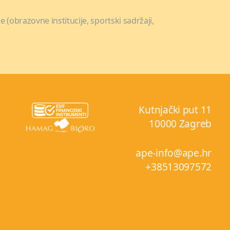
 (obrazovne institucije, sportski sadržaji,
;
Kutnjački put 11
10000 Zagreb
ape-info@ape.hr
+38513097572