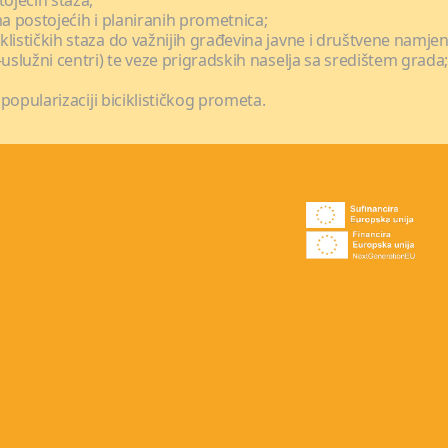
tojećih staza,
ima postojećih i planiranih prometnica;
lističkih staza do važnijih građevina javne i društvene namjene
-uslužni centri) te veze prigradskih naselja sa središtem grada
 popularizaciji biciklističkog prometa.