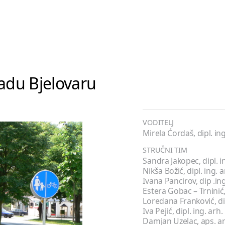
gradu Bjelovaru
VODITELJ
Mirela Ćordaš, dipl. ing
STRUČNI TIM
Sandra Jakopec, dipl. i
Nikša Božić, dipl. ing. a
Ivana Pancirov, dip .in
Estera Gobac – Trninić, 
Loredana Franković, dip
Iva Pejić, dipl. ing. arh.
Damjan Uzelac, aps. ar