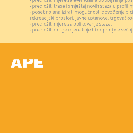
- predložiti mjere za eventualna poboljšanja pos
- predložiti trase i smještaj novih staza u profil
- posebno analizirati mogućnosti dovođenja bicik
rekreacijski prostori, javne ustanove, trgovačko
- predložiti mjere za oblikovanje staza,
- predložiti druge mjere koje bi doprinijele većoj