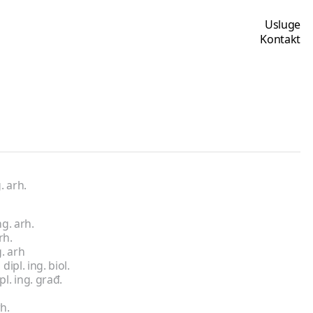
Usluge
Kontakt
. arh.
ng. arh.
rh.
g. arh
dipl. ing. biol.
l. ing. građ.
h.