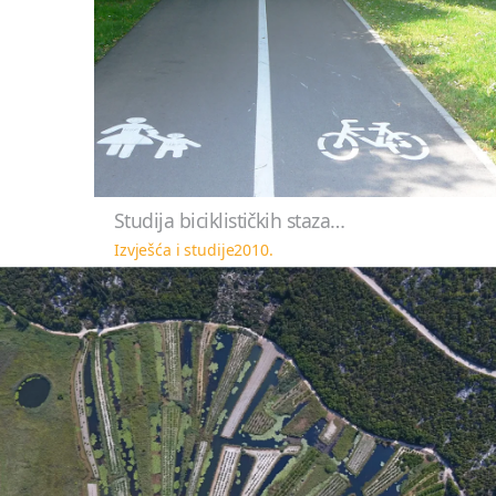
Studija biciklističkih staza…
Izvješća i studije
2010.