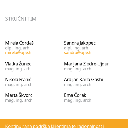
STRUČNI TIM
Mirela Ćordaš
Sandra Jakopec
dipl. ing. arh.
dipl. ing. arh.
mirela@ape.hr
sandra@ape.hr
Vlatka Žunec
Marijana Zlodre-Ujdur
mag. ing. arh
mag. ing. arch
Nikola Franić
Ardijan Karlo Gashi
mag. ing. arch
mag. ing. arch
Marta Škvorc
Ema Čorak
mag. ing. arch
mag. ing. arch
Kontinuirana podrška klijentima te racionalnost i