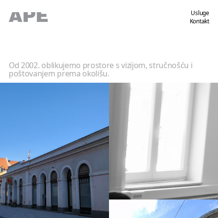
Usluge
Kontakt
Od 2002. oblikujemo prostore s vizijom, stručnošću i
poštovanjem prema okolišu.