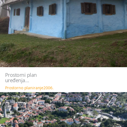
Prostorni plan
uređenja…
Prostorno planiranje
2006.