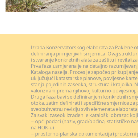
Izrada Konzervatorskog elaborata za Paklene otok
definiranja primjenjivih smjernica. Ovaj strukt
i stvaranje konkretnih alata za zaštitu i revitaliz
Prva faza usmjerena je na detaljno razumijevanje
Kataloga naselja. Proces je započeo prikupljanj
uključujući katastarske planove, povijesne karte
stanja pojedinih zaseoka, struktura i krajolika.
valorizirani prema njihovoj kulturno-povijesnoj, 
Druga faza bavi se definiranjem konkretnih smjer
otoka, zatim definirati i specifične smjernice 
sveobuhvatnu reviziju svih elemenata elaborata
Za svaki zaseok izrađen je kataloški obrazac koji
− opći podaci (naziv, grad/općina, statističko n
na HOK-u)
− prostorno-planska dokumentacija (prostorni p