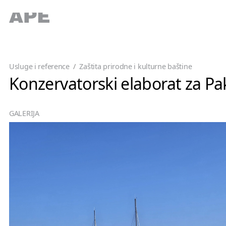
Usluge i reference
/
Zaštita prirodne i kulturne baštine
Konzervatorski elaborat za Pa
GALERIJA