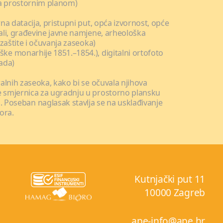
ita prostornim planom)
rna datacija, pristupni put, opća izvornost, opće
jali, građevine javne namjene, arheološka
 zaštite i očuvanja zaseoka)
ške monarhije 1851.–1854.), digitalni ortofoto
ada)
ralnih zaseoka, kako bi se očuvala njihova
nje smjernica za ugradnju u prostorno plansku
 Poseban naglasak stavlja se na usklađivanje
ora.
Kutnjački put 11
10000 Zagreb
ape-info@ape.hr