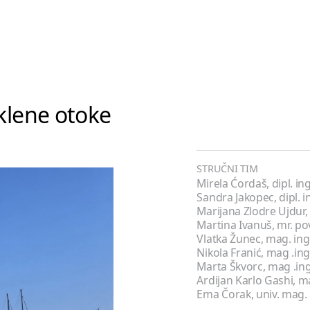
klene otoke
STRUČNI TIM
Mirela Ćordaš, dipl. ing
Sandra Jakopec, dipl. i
Marijana Zlodre Ujdur,
Martina Ivanuš, mr. po
Vlatka Žunec, mag. ing
Nikola Franić, mag .ing
Marta Škvorc, mag .ing
Ardijan Karlo Gashi, ma
Ema Čorak, univ. mag. 