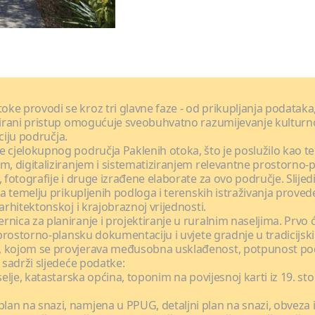
e provodi se kroz tri glavne faze - od prikupljanja podataka, 
urirani pristup omogućuje sveobuhvatno razumijevanje kulturn
aciju područja.
 cjelokupnog područja Paklenih otoka, što je poslužilo kao teme
em, digitaliziranjem i sistematiziranjem relevantne prostorno-
, fotografije i druge izrađene elaborate za ovo područje. Slije
 Na temelju prikupljenih podloga i terenskih istraživanja prove
arhitektonskoj i krajobraznoj vrijednosti.
nica za planiranje i projektiranje u ruralnim naseljima. Prvo 
za prostorno-plansku dokumentaciju i uvjete gradnje u tradicij
, kojom se provjerava međusobna usklađenost, potpunost poda
 sadrži sljedeće podatke:
aselje, katastarska općina, toponim na povijesnoj karti iz 19. 
lan na snazi, namjena u PPUG, detaljni plan na snazi, obveza 