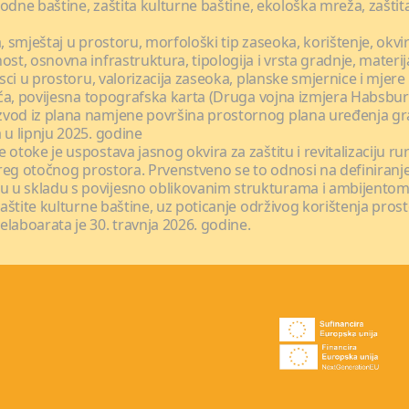
rirodne baštine, zaštita kulturne baštine, ekološka mreža, zašt
, smještaj u prostoru, morfološki tip zaseoka, korištenje, okvi
ost, osnovna infrastruktura, tipologija i vrsta gradnje, materi
isci u prostoru, valorizacija zaseoka, planske smjernice i mjere
jeća, povijesna topografska karta (Druga vojna izmjera Habsbur
izvod iz plana namjene površina prostornog plana uređenja gr
 u lipnju 2025. godine
otoke je uspostava jasnog okvira za zaštitu i revitalizaciju ru
 šireg otočnog prostora. Prvenstveno se to odnosi na definira
 u skladu s povijesno oblikovanim strukturama i ambijentom.
zaštite kulturne baštine, uz poticanje održivog korištenja prost
laboarata je 30. travnja 2026. godine.