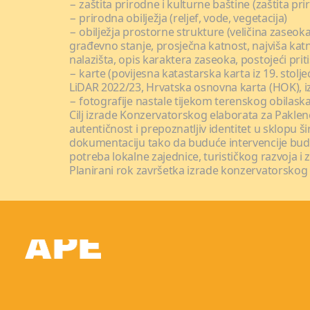
− zaštita prirodne i kulturne baštine (zaštita p
− prirodna obilježja (reljef, vode, vegetacija)
− obilježja prostorne strukture (veličina zaseoka
građevno stanje, prosječna katnost, najviša katn
nalazišta, opis karaktera zaseoka, postojeći prit
− karte (povijesna katastarska karta iz 19. stol
LiDAR 2022/23, Hrvatska osnovna karta (HOK), 
− fotografije nastale tijekom terenskog obilaska
Cilj izrade Konzervatorskog elaborata za Paklene 
autentičnost i prepoznatljiv identitet u sklopu
dokumentaciju tako da buduće intervencije budu
potreba lokalne zajednice, turističkog razvoja i 
Planirani rok završetka izrade konzervatorskog e