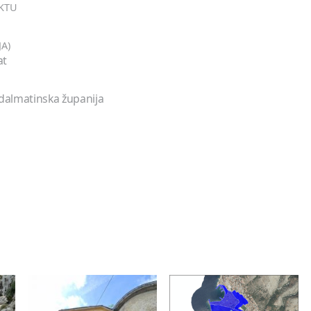
EKTU
JA)
at
o-dalmatinska županija