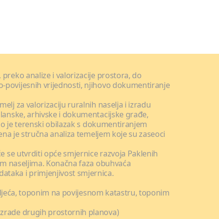
preko analize i valorizacije prostora, do
o-povijesnih vrijednosti, njihovo dokumentiranje
lj za valorizaciju ruralnih naselja i izradu
planske, arhivske i dokumentacijske građe,
dio je terenski obilazak s dokumentiranjem
dena je stručna analiza temeljem koje su zaseoci
će se utvrditi opće smjernice razvoja Paklenih
skim naseljima. Konačna faza obuhvaća
taka i primjenjivost smjernica.
stoljeća, toponim na povijesnom katastru, toponim
izrade drugih prostornih planova)