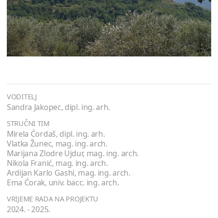
VODITELJ
Sandra Jakopec, dipl. ing. arh.
STRUČNI TIM
Mirela Ćordaš, dipl. ing. arh.
Vlatka Žunec, mag. ing. arch.
Marijana Zlodre Ujdur, mag. ing. arch.
Nikola Franić, mag. ing. arch.
Ardijan Karlo Gashi, mag. ing. arch.
Ema Ćorak, univ. bacc. ing. arch.
VRIJEME RADA NA PROJEKTU
2024. - 2025.