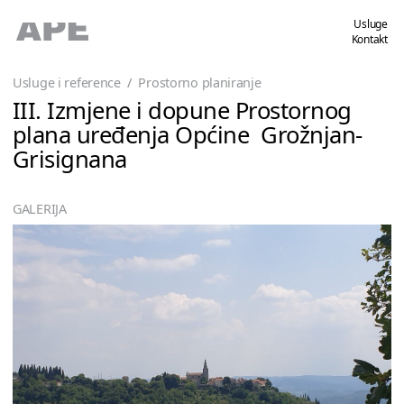
Usluge
Kontakt
Usluge i reference
/
Prostorno planiranje
III. Izmjene i dopune Prostornog
plana uređenja Općine Grožnjan-
Grisignana
GALERIJA