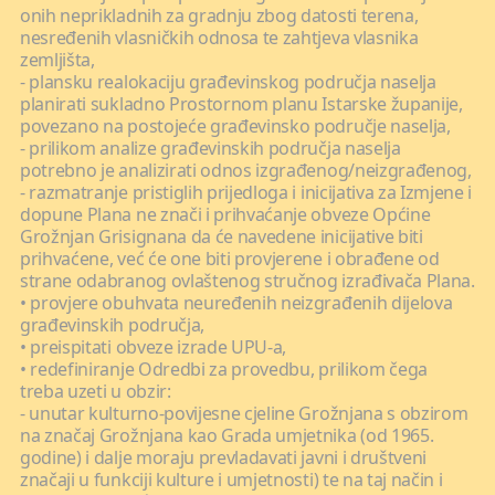
onih neprikladnih za gradnju zbog datosti terena,
nesređenih vlasničkih odnosa te zahtjeva vlasnika
zemljišta,
- plansku realokaciju građevinskog područja naselja
planirati sukladno Prostornom planu Istarske županije,
povezano na postojeće građevinsko područje naselja,
- prilikom analize građevinskih područja naselja
potrebno je analizirati odnos izgrađenog/neizgrađenog,
- razmatranje pristiglih prijedloga i inicijativa za Izmjene i
dopune Plana ne znači i prihvaćanje obveze Općine
Grožnjan Grisignana da će navedene inicijative biti
prihvaćene, već će one biti provjerene i obrađene od
strane odabranog ovlaštenog stručnog izrađivača Plana.
• provjere obuhvata neuređenih neizgrađenih dijelova
građevinskih područja,
• preispitati obveze izrade UPU-a,
• redefiniranje Odredbi za provedbu, prilikom čega
treba uzeti u obzir:
- unutar kulturno-povijesne cjeline Grožnjana s obzirom
na značaj Grožnjana kao Grada umjetnika (od 1965.
godine) i dalje moraju prevladavati javni i društveni
značaji u funkciji kulture i umjetnosti) te na taj način i