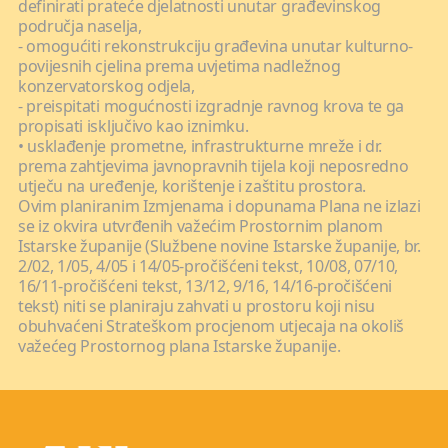
definirati prateće djelatnosti unutar građevinskog
područja naselja,
- omogućiti rekonstrukciju građevina unutar kulturno-
povijesnih cjelina prema uvjetima nadležnog
konzervatorskog odjela,
- preispitati mogućnosti izgradnje ravnog krova te ga
propisati isključivo kao iznimku.
• usklađenje prometne, infrastrukturne mreže i dr.
prema zahtjevima javnopravnih tijela koji neposredno
utječu na uređenje, korištenje i zaštitu prostora.
Ovim planiranim Izmjenama i dopunama Plana ne izlazi
se iz okvira utvrđenih važećim Prostornim planom
Istarske županije (Službene novine Istarske županije, br.
2/02, 1/05, 4/05 i 14/05-pročišćeni tekst, 10/08, 07/10,
16/11-pročišćeni tekst, 13/12, 9/16, 14/16-pročišćeni
tekst) niti se planiraju zahvati u prostoru koji nisu
obuhvaćeni Strateškom procjenom utjecaja na okoliš
važećeg Prostornog plana Istarske županije.