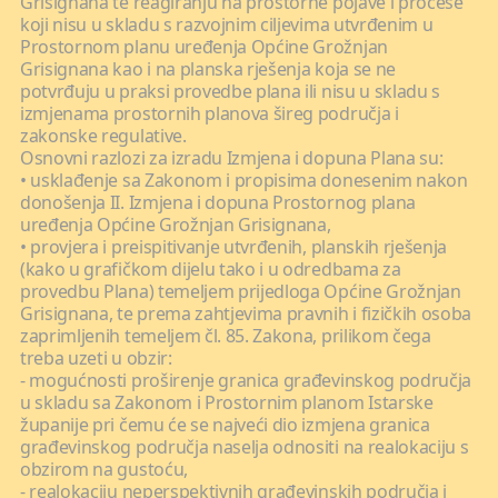
Grisignana te reagiranju na prostorne pojave i procese
koji nisu u skladu s razvojnim ciljevima utvrđenim u
Prostornom planu uređenja Općine Grožnjan
Grisignana kao i na planska rješenja koja se ne
potvrđuju u praksi provedbe plana ili nisu u skladu s
izmjenama prostornih planova šireg područja i
zakonske regulative.
Osnovni razlozi za izradu Izmjena i dopuna Plana su:
• usklađenje sa Zakonom i propisima donesenim nakon
donošenja II. Izmjena i dopuna Prostornog plana
uređenja Općine Grožnjan Grisignana,
• provjera i preispitivanje utvrđenih, planskih rješenja
(kako u grafičkom dijelu tako i u odredbama za
provedbu Plana) temeljem prijedloga Općine Grožnjan
Grisignana, te prema zahtjevima pravnih i fizičkih osoba
zaprimljenih temeljem čl. 85. Zakona, prilikom čega
treba uzeti u obzir:
- mogućnosti proširenje granica građevinskog područja
u skladu sa Zakonom i Prostornim planom Istarske
županije pri čemu će se najveći dio izmjena granica
građevinskog područja naselja odnositi na realokaciju s
obzirom na gustoću,
- realokaciju neperspektivnih građevinskih područja i