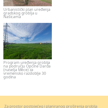
Urbanistički plan uređenja
gradskog groblja u
Našicama
Program uređenja groblja
na području Općine Darda
(naselja Mece) za
vremensko razdoblje 30
godina
Za prostor postojećeg i planiranog proširenja groblja