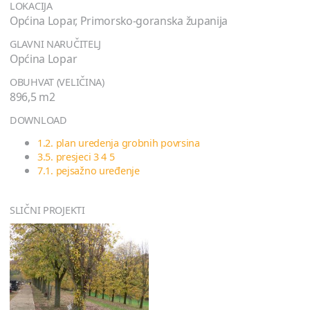
LOKACIJA
Općina Lopar, Primorsko-goranska županija
GLAVNI NARUČITELJ
Općina Lopar
OBUHVAT (VELIČINA)
896,5 m2
DOWNLOAD
1.2. plan uredenja grobnih povrsina
3.5. presjeci 3 4 5
7.1. pejsažno uređenje
SLIČNI PROJEKTI