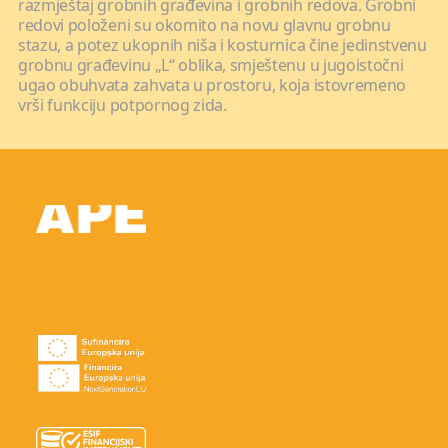
razmještaj grobnih građevina i grobnih redova. Grobni
redovi položeni su okomito na novu glavnu grobnu
stazu, a potez ukopnih niša i kosturnica čine jedinstvenu
grobnu građevinu „L“ oblika, smještenu u jugoistočni
ugao obuhvata zahvata u prostoru, koja istovremeno
vrši funkciju potpornog zida.