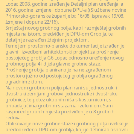
Lopar, 2008. godine izrađen je Detaljni plan uređenja, a
2016. godine izmjene i dopune DPU-a ((Službene novine
Primorsko-goranske županije br. 16/08, ispravak 19/08,
Izmjene i dopune 22/16).
Smještaj novog grobnog polja, kao i razmještaj grobnih
mjesta na istom, predviđen je DPU-om Groblja, te
detaljnije razrađen Idejnim projektom.
Temeljem prostorno-planske dokumentacije izrađen je
glavni i izvedbeni arhitektonski projekt za proširenje
postojećeg groblja G6 Lopar, odnosno uređenje novog
grobnog polja 4 i dijela glavne grobne staze.
Proširenje groblja planirano je na neizgrađenom
prostoru južno od postojećeg groblja ograđenog
ogradnim zidom.
Na novom grobnom polju planirani su jednostruki i
dvostruki zemljani grobovi, jednostruke i dvostruke
grobnice, te potez ukopnih niša s kosturnicom, s
pripadajućima grobnim stazama i zelenilom. Sam
raspored grobnih mjesta predviđen je u 8 grobnih
redova.
Oblikovanje nove grobne staze i grobnog polja uvelike je
predodređeno DPU-om groblja, koji je definirao osnovni